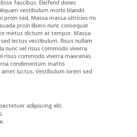
isse faucibus. Eleifend donec
aliquam vestibulum morbi blandit
mi proin sed. Massa massa ultricies mi
esuada proin libero nunc consequat
 ante metus dictum at tempor. Massa
 sed lectus vestibulum. Risus nullam
da nunc vel risus commodo viverra.
Vel risus commodo viverra maecenas
. Urna condimentum mattis
it amet luctus. Vestibulum lorem sed
ectetuer adipiscing elit.
s.
e.