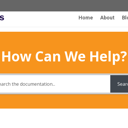
Home
About
Bl
How Can We Help?
Sear