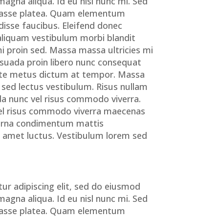
magna aliqua. Id eu nisl nunc mi. Sed
abitasse platea. Quam elementum
isse faucibus. Eleifend donec
aliquam vestibulum morbi blandit
mi proin sed. Massa massa ultricies mi
esuada proin libero nunc consequat
 ante metus dictum at tempor. Massa
 sed lectus vestibulum. Risus nullam
da nunc vel risus commodo viverra.
Vel risus commodo viverra maecenas
. Urna condimentum mattis
it amet luctus. Vestibulum lorem sed
ur adipiscing elit, sed do eiusmod
magna aliqua. Id eu nisl nunc mi. Sed
abitasse platea. Quam elementum