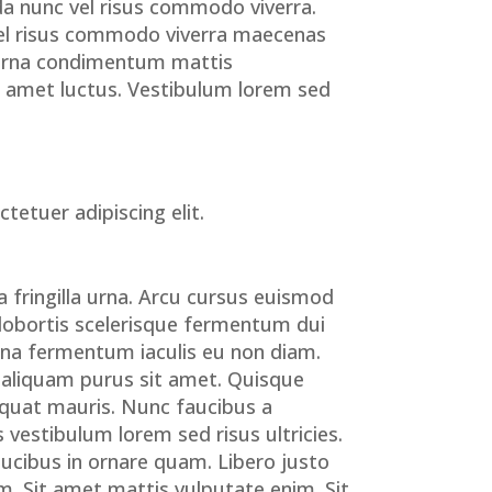
da nunc vel risus commodo viverra.
Vel risus commodo viverra maecenas
. Urna condimentum mattis
it amet luctus. Vestibulum lorem sed
etuer adipiscing elit.
 fringilla urna. Arcu cursus euismod
 lobortis scelerisque fermentum dui
gna fermentum iaculis eu non diam.
t aliquam purus sit amet. Quisque
equat mauris. Nunc faucibus a
 vestibulum lorem sed risus ultricies.
ucibus in ornare quam. Libero justo
m. Sit amet mattis vulputate enim. Sit