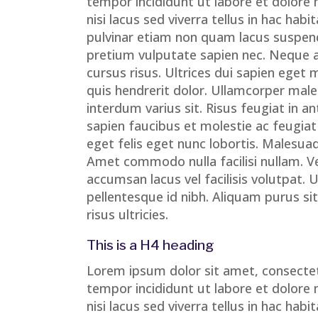
tempor incididunt ut labore et dolore 
nisi lacus sed viverra tellus in hac h
pulvinar etiam non quam lacus suspend
pretium vulputate sapien nec. Neque 
cursus risus. Ultrices dui sapien eget 
quis hendrerit dolor. Ullamcorper mal
interdum varius sit. Risus feugiat in
sapien faucibus et molestie ac feugiat
eget felis eget nunc lobortis. Malesua
Amet commodo nulla facilisi nullam. 
accumsan lacus vel facilisis volutpat
pellentesque id nibh. Aliquam purus s
risus ultricies.
This is a H4 heading
Lorem ipsum dolor sit amet, consectet
tempor incididunt ut labore et dolore 
nisi lacus sed viverra tellus in hac h