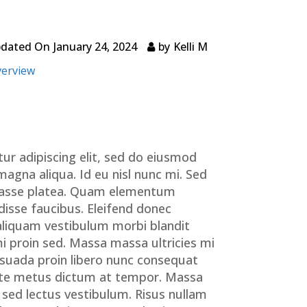
pdated On
January 24, 2024
by
Kelli M
verview
ur adipiscing elit, sed do eiusmod
magna aliqua. Id eu nisl nunc mi. Sed
abitasse platea. Quam elementum
isse faucibus. Eleifend donec
aliquam vestibulum morbi blandit
mi proin sed. Massa massa ultricies mi
esuada proin libero nunc consequat
 ante metus dictum at tempor. Massa
 sed lectus vestibulum. Risus nullam