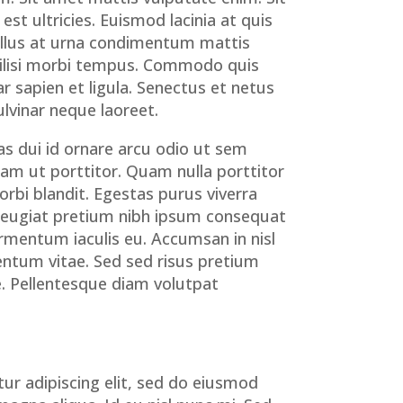
est ultricies. Euismod lacinia at quis
tellus at urna condimentum mattis
acilisi morbi tempus. Commodo quis
r sapien et ligula. Senectus et netus
lvinar neque laoreet.
as dui id ornare arcu odio ut sem
uam ut porttitor. Quam nulla porttitor
bi blandit. Egestas purus viverra
feugiat pretium nibh ipsum consequat
ermentum iaculis eu. Accumsan in nisl
mentum vitae. Sed sed risus pretium
. Pellentesque diam volutpat
ur adipiscing elit, sed do eiusmod