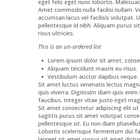
eget felis eget nunc lobortis. Malesua
Amet commodo nulla facilisi nullam. 
accumsan lacus vel facilisis volutpat
pellentesque id nibh. Aliquam purus s
risus ultricies.
This is an un-ordered list
Lorem ipsum dolor sit amet, consect
Aliquam tincidunt mauris eu risus.
Vestibulum auctor dapibus neque.
Sit amet luctus venenatis lectus magna
quis viverra. Dignissim diam quis enim
faucibus. Integer vitae justo eget ma
Sit amet consectetur adipiscing elit u
sagittis purus sit amet volutpat cons
pellentesque sit. Eu non diam phasellus
Lobortis scelerisque fermentum dui fa
laoreet sit amet cursus sit amet dictu