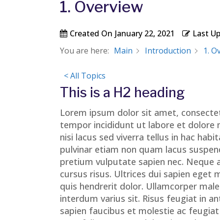
1. Overview
Created On
January 22, 2021
Last U
You are here:
Main
Introduction
1. O
< All Topics
This is a H2 heading
Lorem ipsum dolor sit amet, consectet
tempor incididunt ut labore et dolore 
nisi lacus sed viverra tellus in hac h
pulvinar etiam non quam lacus suspend
pretium vulputate sapien nec. Neque 
cursus risus. Ultrices dui sapien eget 
quis hendrerit dolor. Ullamcorper mal
interdum varius sit. Risus feugiat in
sapien faucibus et molestie ac feugiat